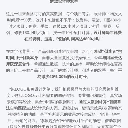
解放设计师双手
这是一组来自洛可可的真实数据：每个项目背后，设计师平均投入
时间累计50天，这其中包括但不限于：找资料、渲染、P图480小
时／项目；创意、手绘、建模120小时／项目；沟通、提案、反
馈、修改160小时／项目。按一年10个项目计算，
设计师每年耗费
在找资料、渲染、P图的时间高达4800小时！
在数字化背景下，产品创新创造难度倍增，洛可可
希望“创造者”把
时间用于创新本身
，而非大量重复性执行操作上。今年
与阿里云达
摩院深度合作
，希望通过数据、技术的加持，帮助设计师站在更高
的台阶上去做产品设计，真正解放设计师、创造者的双手，每年
平
均减少20%-30%的设计时长
。
“以LOGO形象设计为例，我们把顶级品牌大咖的研究思路和维
度，包括LOGO设计所需要的调研逻辑、专业知识和规范、真实场
景模拟等经验，集合到相应的数据库中。
通过大数据计算+智能算
法
自动匹配生成设计意向方案。后续提供一键场景效果模拟和动态
视频植入的功能，甚至将所展示的效果对接供应链，实现一键生
产、营销的能力。”李毅超介绍云智能设计平台时畅想，借助数据
+智能的
云智能设计平台
就像跟随设计师的AI助手，未来甚至每个